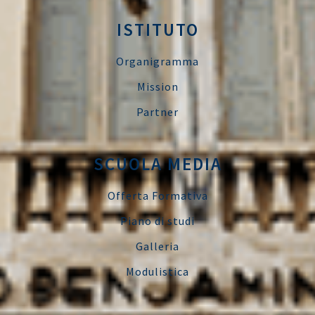
ISTITUTO
Organigramma
Mission
Partner
SCUOLA MEDIA
Offerta Formativa
Piano di studi
Galleria
Modulistica