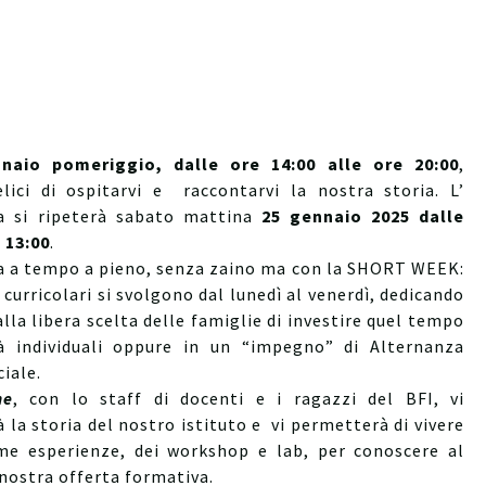
naio pomeriggio, dalle ore 14:00 alle ore 20:00
,
lici di ospitarvi e raccontarvi la nostra storia. L’
a si ripeterà sabato mattina
25 gennaio 2025 dalle
 13:00
.
a a tempo a pieno, senza zaino ma con la SHORT WEEK:
à curricolari si svolgono dal lunedì al venerdì, dedicando
alla libera scelta delle famiglie di investire quel tempo
tà individuali oppure in un “impegno” di Alternanza
iale.
me
, con lo staff di docenti e i ragazzi del BFI, vi
 la storia del nostro istituto e vi permetterà di vivere
ime esperienze, dei workshop e lab, per conoscere al
nostra offerta formativa.