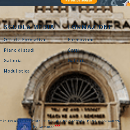
SCUOLA MEDIA
FORMAZIONE
Offerta Formativa
Formazione
Piano di studi
Corsi
Galleria
Galleria
Modulistica
in Franklin Institute. Tutti i diritti riservati. P.IVA 07857440726
powered by
Comma3