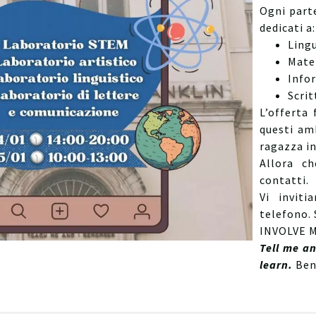
Ogni parte
dedicati a:
Ling
Mate
Info
Scrit
L’offerta 
questi amb
ragazza in
Allora ch
contatti.
Vi inviti
telefono. 
INVOLVE ME
Tell me a
learn.
Ben