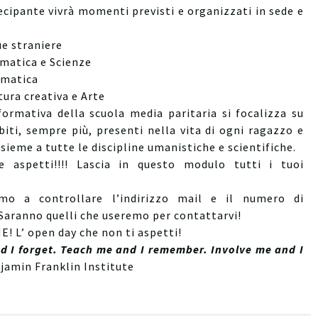
cipante vivrà momenti previsti e organizzati in sede e
ue straniere
matica e Scienze
rmatica
tura creativa e Arte
formativa della scuola media paritaria si focalizza su
iti, sempre più, presenti nella vita di ogni ragazzo e
sieme a tutte le discipline umanistiche e scientifiche.
e aspetti!!!! Lascia in questo modulo tutti i tuoi
amo a controllare l’indirizzo mail e il numero di
Saranno quelli che useremo per contattarvi!
! L’ open day che non ti aspetti!
nd I forget. Teach me and I remember. Involve me and I
jamin Franklin Institute