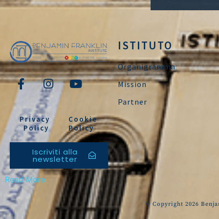
ISTITUTO
Organigramma
Mission
Partner
Privacy
Cookie
Policy
Policy
Iscriviti alla
newsletter
Read More
© Copyright 2026 Benjam