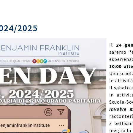
024/2025
Il
24 gen
saremo fe
esperienz
10:00 alle
Una scuol
le attivit
il sabato 
in attivi
Scuola-Soc
Involve 
racconterà
3 belliss
meglio la 