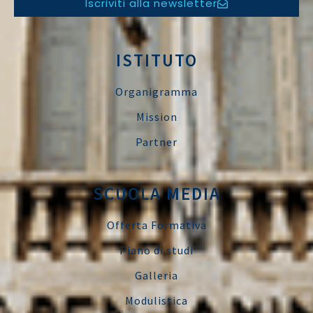
Iscriviti alla newsletter
ISTITUTO
Organigramma
Mission
Partner
SCUOLA MEDIA
Offerta Formativa
Piano di studi
Galleria
Modulistica