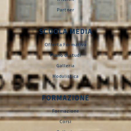
Partner
SCUOLA MEDIA
Offerta Formativa
Piano di studi
Galleria
Modulistica
FORMAZIONE
Formazione
Corsi