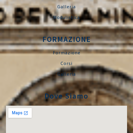
Galleria
Modulistica
FORMAZIONE
Formazione
Corsi
Galleria
Dove Siamo