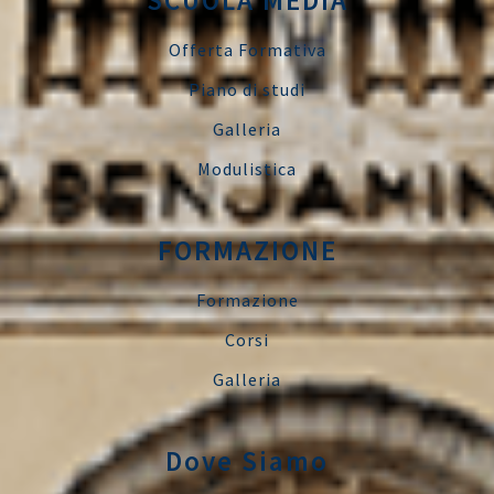
Offerta Formativa
Piano di studi
Galleria
Modulistica
FORMAZIONE
Formazione
Corsi
Galleria
Dove Siamo