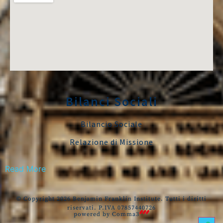
Bilanci Sociali
Bilancio Sociale
Relazione di Missione
Read More
© Copyright 2026 Benjamin Franklin Institute. Tutti i diritti
riservati. P.IVA 07857440726
powered by
Comma3