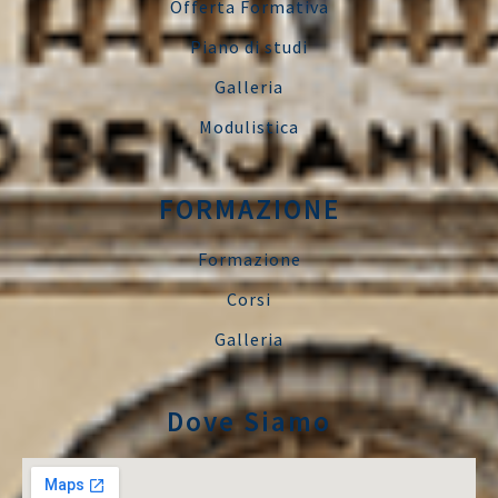
Offerta Formativa
Piano di studi
Galleria
Modulistica
FORMAZIONE
Formazione
Corsi
Galleria
Dove Siamo