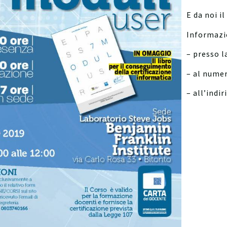
E da noi i
Informazi
– presso l
– al nume
– all’ind