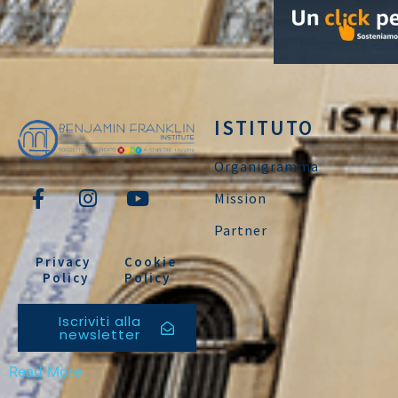
ISTITUTO
Organigramma
Mission
Partner
Privacy
Cookie
Policy
Policy
Iscriviti alla
newsletter
Read More