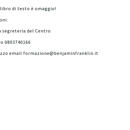
l libro di testo è omaggio!
oni:
a segreteria del Centro
ro 0803740166
irizzo email formazione@benjaminfranklin.it