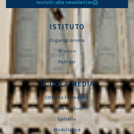
Iscriviti alla newsletter
ISTITUTO
Organigramma
Mission
Partner
SCUOLA MEDIA
Offerta Formativa
Piano di studi
Galleria
Modulistica