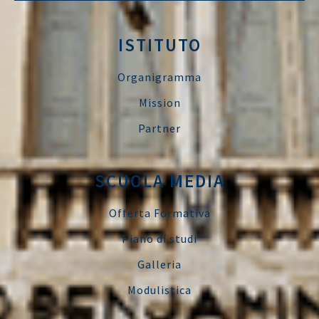
ISTITUTO
Organigramma
Mission
Partner
SCUOLA MEDIA
Offerta Formativa
Piano di studi
Galleria
Modulistica