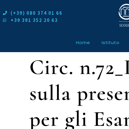
(+39) 080 374 01 66
+39 391 352 20 63
Home
Istituto
Circ. n.72_
sulla prese
per gli Es