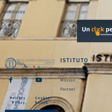
Galleria
Modulistica
ISTITUTO
Organigramma
Mission
Partner
Privacy
Cookie
Policy
Policy