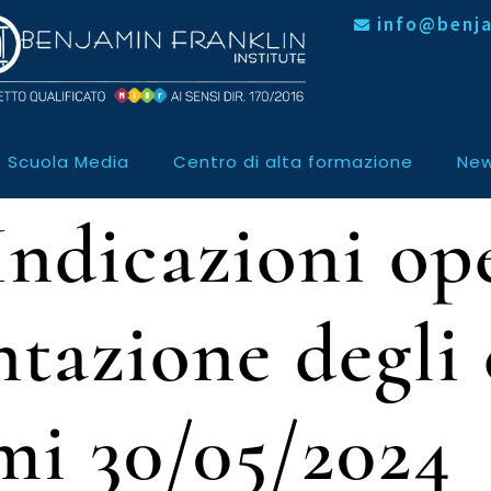
info@benja
Scuola Media
Centro di alta formazione
New
Indicazioni op
ntazione degli 
ami 30/05/2024