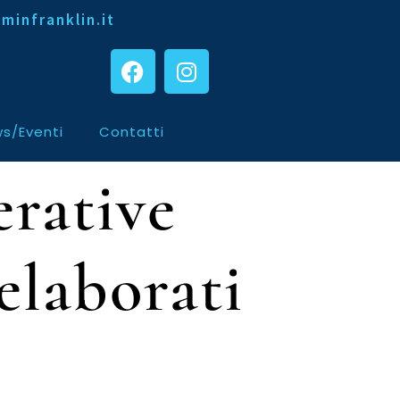
minfranklin.it
s/Eventi
Contatti
erative
elaborati