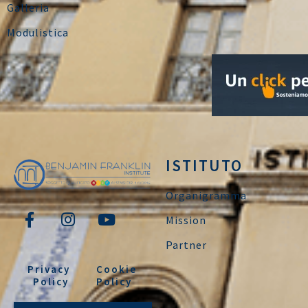
Galleria
Modulistica
ISTITUTO
Organigramma
Mission
Partner
Privacy
Cookie
Policy
Policy