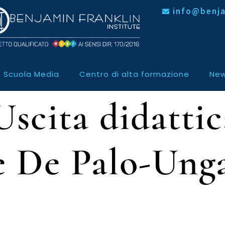
info@benja
Scuola Media
Centro di alta formazione
New
_Uscita didatti
e De Palo-Ung