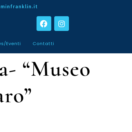
minfranklin.it
s/Eventi
Contatti
ca- “Museo
aro”