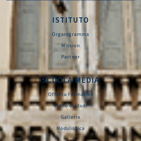
ISTITUTO
Organigramma
Mission
Partner
SCUOLA MEDIA
Offerta Formativa
Piano di studi
Galleria
Modulistica