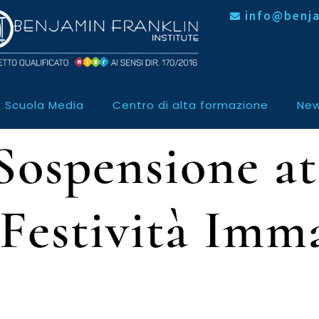
info@benja
Scuola Media
Centro di alta formazione
New
Sospensione at
-Festività Imm