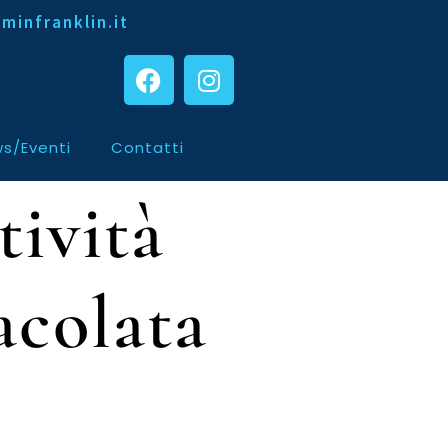
minfranklin.it
s/Eventi
Contatti
tività
acolata