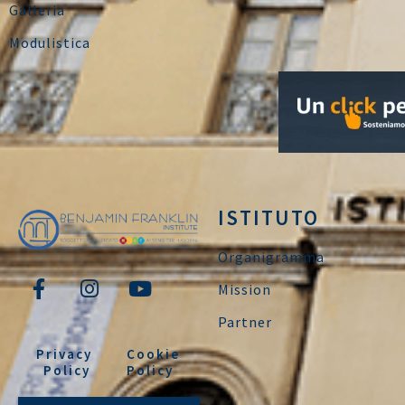
Galleria
Modulistica
ISTITUTO
Organigramma
Mission
Partner
Privacy
Cookie
Policy
Policy