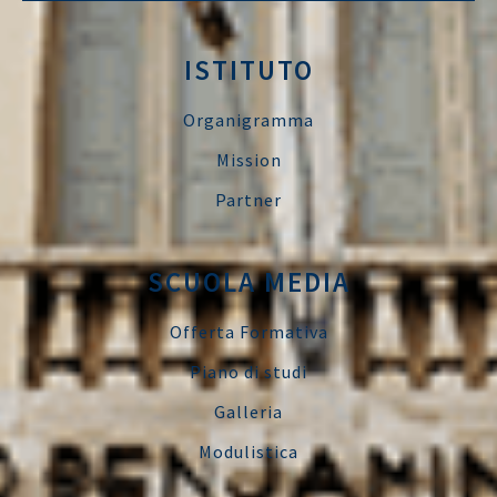
ISTITUTO
Organigramma
Mission
Partner
SCUOLA MEDIA
Offerta Formativa
Piano di studi
Galleria
Modulistica