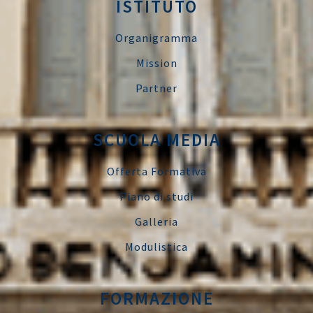
ISTITUTO
Organigramma
Mission
Partner
SCUOLA MEDIA
Offerta Formativa
Piano di studi
Galleria
Modulistica
FORMAZIONE