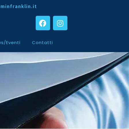
minfranklin.it
s/Eventi
Contatti