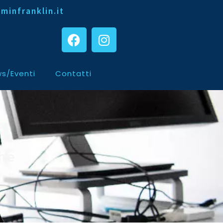
minfranklin.it
s/Eventi
Contatti
che