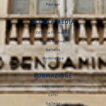
Partner
SCUOLA MEDIA
Offerta Formativa
Piano di studi
Galleria
Modulistica
FORMAZIONE
Formazione
Corsi
Galleria