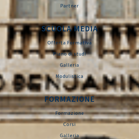
Partner
SCUOLA MEDIA
Offerta Formativa
Piano di studi
Galleria
Modulistica
FORMAZIONE
Formazione
Corsi
Galleria