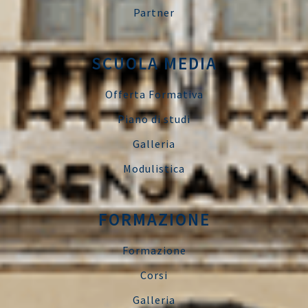
Partner
SCUOLA MEDIA
Offerta Formativa
Piano di studi
Galleria
Modulistica
FORMAZIONE
Formazione
Corsi
Galleria