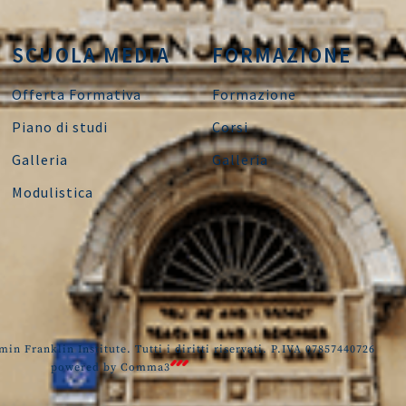
SCUOLA MEDIA
FORMAZIONE
Offerta Formativa
Formazione
Piano di studi
Corsi
Galleria
Galleria
Modulistica
in Franklin Institute. Tutti i diritti riservati. P.IVA 07857440726
powered by
Comma3