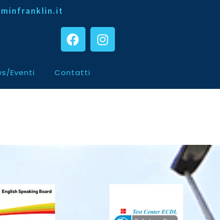
minfranklin.it
s/Eventi
Contatti