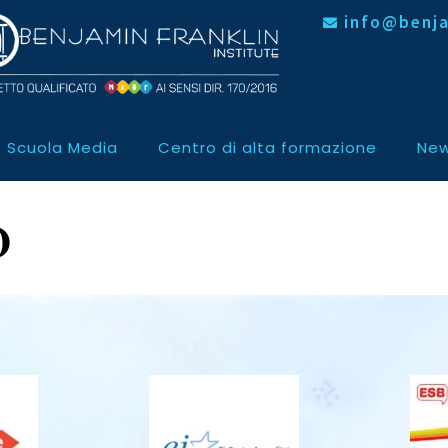
info@benja
Scuola Media
Centro di alta formazione
New
0