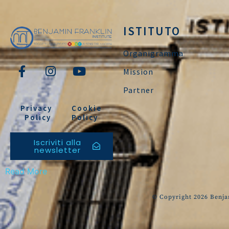
ISTITUTO
Organigramma
Mission
Partner
Privacy
Cookie
Policy
Policy
Iscriviti alla
newsletter
Read More
© Copyright 2026 Benjam