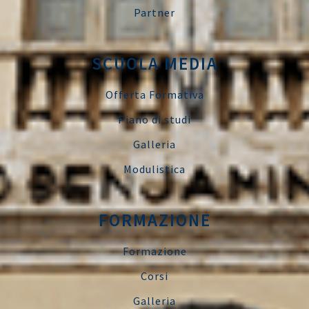
Partner
SCUOLA MEDIA
Offerta Formativa
Piano di studi
Galleria
Modulistica
FORMAZIONE
Formazione
Corsi
Galleria