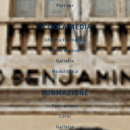
Partner
SCUOLA MEDIA
Offerta Formativa
Piano di studi
Galleria
Modulistica
FORMAZIONE
Formazione
Corsi
Galleria