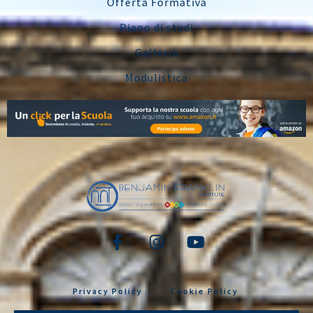
Offerta Formativa
Piano di studi
Galleria
Modulistica
Privacy Policy
Cookie Policy