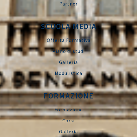
Partner
SCUOLA MEDIA
Offerta Formativa
Piano di studi
Galleria
Modulistica
FORMAZIONE
Formazione
Corsi
Galleria