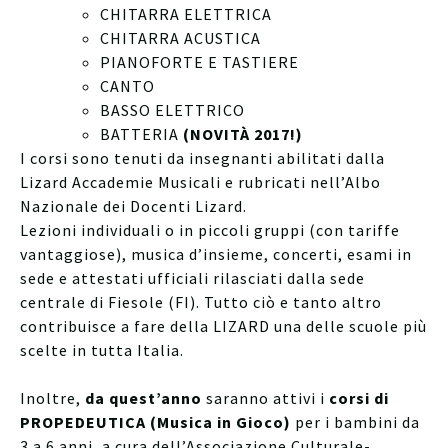
CHITARRA ELETTRICA
CHITARRA ACUSTICA
PIANOFORTE E TASTIERE
CANTO
BASSO ELETTRICO
BATTERIA
(NOVITÀ 2017!)
I corsi sono tenuti da insegnanti abilitati dalla
Lizard Accademie Musicali e rubricati nell’Albo
Nazionale dei Docenti Lizard.
Lezioni individuali o in piccoli gruppi (con tariffe
vantaggiose), musica d’insieme, concerti, esami in
sede e attestati ufficiali rilasciati dalla sede
centrale di Fiesole (FI). Tutto ciò e tanto altro
contribuisce a fare della LIZARD una delle scuole più
scelte in tutta Italia.
Inoltre,
da quest’anno
saranno attivi i
corsi di
PROPEDEUTICA (Musica in Gioco)
per i bambini da
3 a 6 anni, a cura dell’Associazione Culturale-