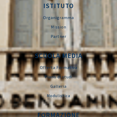
ISTITUTO
Organigramma
Mission
Partner
SCUOLA MEDIA
Offerta Formativa
Piano di studi
Galleria
Modulistica
FORMAZIONE