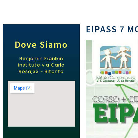
EIPASS 7 M
Dove Siamo
Benjamin Franlkin
Institute via Carlo
Rosa,33 - Bitonto