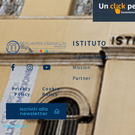
ISTITUTO
Organigramma
Mission
Partner
Privacy
Cookie
Policy
Policy
Iscriviti alla
newsletter
Read More