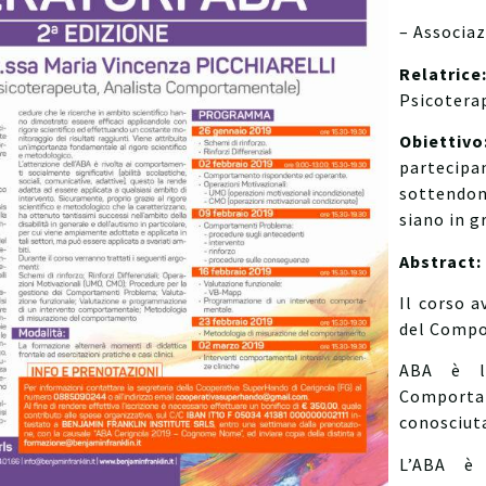
– Associa
Relatrice
Psicotera
Obiettivo
partecipa
sottendon
siano in 
Abstract:
Il corso 
del Comp
ABA è l’
Comporta
conosciut
L’ABA è 