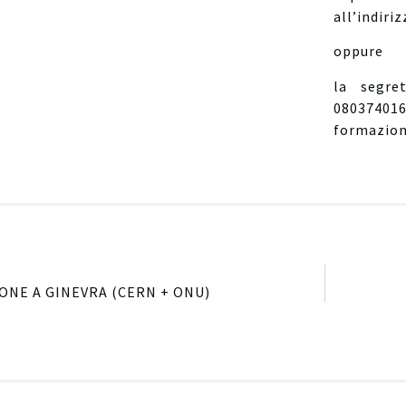
all’indir
oppure
la segre
08037
formazion
IONE A GINEVRA (CERN + ONU)