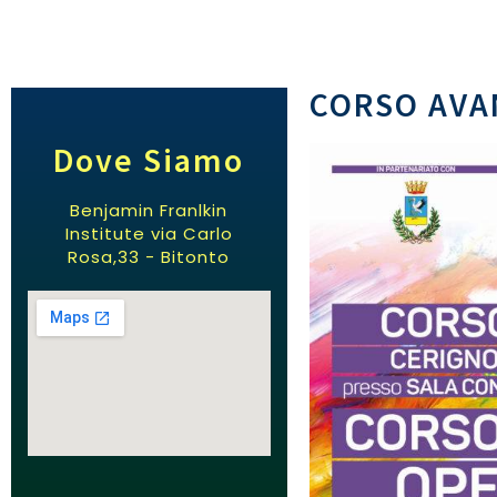
CORSO AVAN
Dove Siamo
Benjamin Franlkin
Institute via Carlo
Rosa,33 - Bitonto