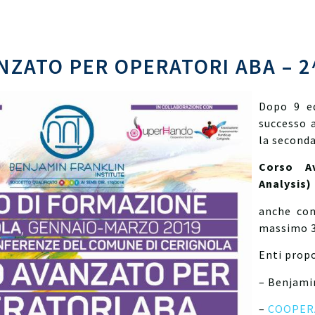
ZATO PER OPERATORI ABA – 2
Dopo 9 ed
successo 
la seconda
Corso A
Analysis)
anche con
massimo 3
Enti prop
– Benjamin
–
COOPER