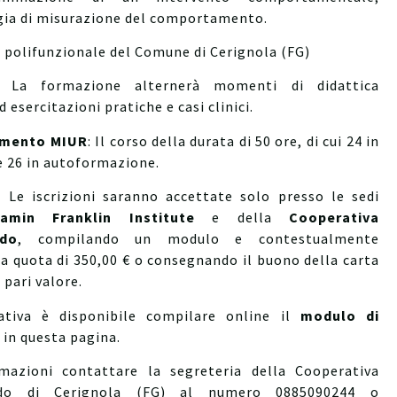
ia di misurazione del comportamento.
a polifunzionale del Comune di Cerignola (FG)
: La formazione alternerà momenti di didattica
d esercitazioni pratiche e casi clinici.
amento MIUR
: Il corso della durata di 50 ore, di cui 24 in
e 26 in autoformazione.
i:
Le iscrizioni saranno accettate solo presso le sedi
jamin Franklin Institute
e della
Cooperativa
ndo
, compilando un modulo e contestualmente
a quota di 350,00 € o consegnando il buono della carta
 pari valore.
ativa è disponibile compilare online il
modulo di
e
in questa pagina.
mazioni contattare la segreteria della Cooperativa
ndo di Cerignola (FG) al numero 0885090244 o