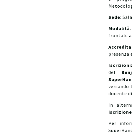
Metodolog
Sede
: Sal
Modalità
frontale a
Accredit
presenza 
Iscrizion
del
Ben
SuperHa
versando l
docente di
In altern
iscrizion
Per infor
SuperHa