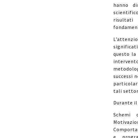
hanno di
scientif
risulta
fondament
L’attenzi
significat
questo la 
intervent
metodolog
successi n
particola
tali setto
Durante il
Schemi d
Motivazi
Comportam
e progr