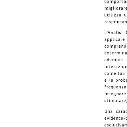
comporta
migliorare
utilizza 
responsab
L’Analisi
applicare 
comprende
determin
adempie a
interazio
come tali 
e la prob
frequenz
insegna
stimolare)
Una carat
evidence-
esclusiva