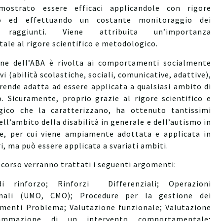
mostrato essere efficaci applicandole con rigore
ico ed effettuando un costante monitoraggio dei
ti raggiunti. Viene attribuita un’importanza
ale al rigore scientifico e metodologico.
one dell’ABA è rivolta ai comportamenti socialmente
ivi (abilità scolastiche, sociali, comunicative, adattive),
rende adatta ad essere applicata a qualsiasi ambito di
o. Sicuramente, proprio grazie al rigore scientifico e
ico che la caratterizzano, ha ottenuto tantissimi
ell’ambito della disabilità in generale e dell’autismo in
re, per cui viene ampiamente adottata e applicata in
ri, ma può essere applicata a svariati ambiti.
 corso verranno trattati i seguenti argomenti:
i rinforzo; Rinforzi Differenziali; Operazioni
onali (UMO, CMO); Procedure per la gestione dei
enti Problema; Valutazione funzionale; Valutazione
ammazione di un intervento comportamentale;